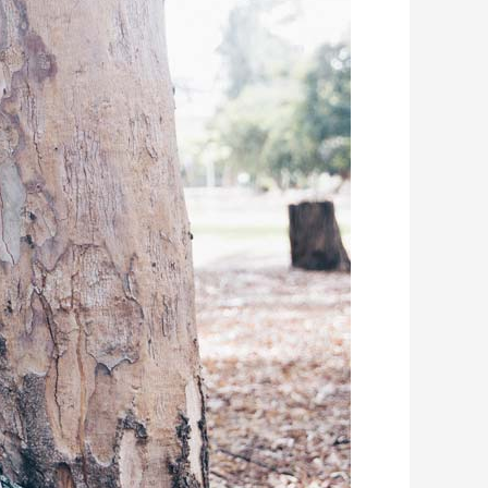
אברמוביץ
אחת
זכרונה
לברכה
וגעגוע