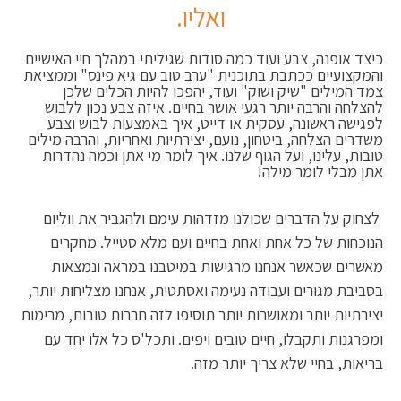
ואליו.
כיצד אופנה, צבע ועוד כמה סודות שגיליתי במהלך חיי האישיים
והמקצועיים ככתבת בתוכנית "ערב טוב עם גיא פינס" וממציאת
צמד המילים "שיק ושוק" ועוד, יהפכו להיות הכלים שלכן
להצלחה והרבה יותר רגעי אושר בחיים. איזה צבע נכון ללבוש
לפגישה ראשונה, עסקית או דייט, איך באמצעות לבוש וצבע
משדרים הצלחה, ביטחון, נועם, יצירתיות ואחריות, והרבה מילים
טובות, עלינו, ועל הגוף שלנו.
איך לומר מי אתן וכמה נהדרות
אתן מבלי לומר מילה!
לצחוק על הדברים שכולנו מזדהות עימם ולהגביר את ווליום
הנוכחות של כל אחת ואחת בחיים ועם מלא סטייל.
מחקרים
מאשרים שכאשר אנחנו מרגישות במיטבנו במראה ונמצאות
בסביבת מגורים ועבודה נעימה ואסתטית, אנחנו מצליחות יותר,
יצירתיות יותר ומאושרות יותר תוסיפו לזה חברות טובות, מרימות
ומפרגנות ותקבלו, חיים טובים ויפים. ותכל'ס כל אלו יחד עם
בריאות, בחיי שלא צריך יותר מזה.